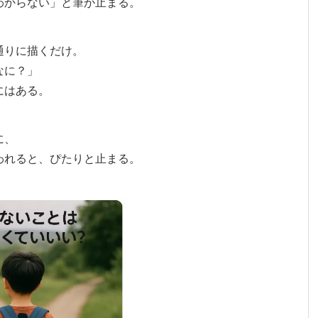
わからない」と筆が止まる。
通りに描くだけ。
なに？」
にはある。
に、
われると、ぴたりと止まる。