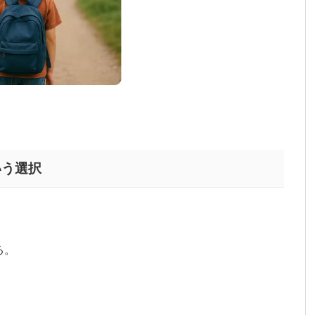
いう選択
る。