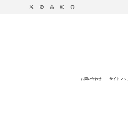
コ
ン
テ
ン
ツ
へ
ス
キ
ッ
プ
お問い合わせ
サイトマッ