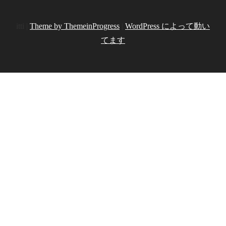
itti |
Theme by ThemeinProgress
|
WordPress によって動い
てます