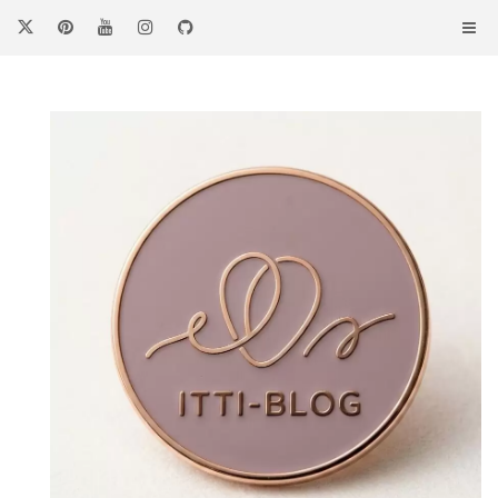
コ
ン
テ
ン
ツ
へ
ス
キ
ッ
プ