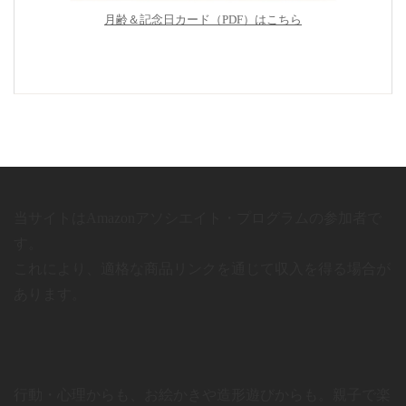
月齢＆記念日カード（PDF）はこちら
当サイトはAmazonアソシエイト・プログラムの参加者で
す。
これにより、適格な商品リンクを通じて収入を得る場合が
あります。
行動・心理からも、お絵かきや造形遊びからも。親子で楽