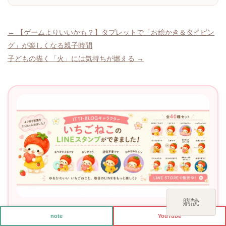
投
← 【ゲームよりいいかも？】タブレットで「お絵かき＆タイピン
グ」が楽しくなる親子時間
稿
子どもの描く「火」には気持ちが燃える →
ナ
ビ
ゲ
ー
シ
ョ
ン
購読
いちごねこのLINEスタンプできました🍓
note
YouTube