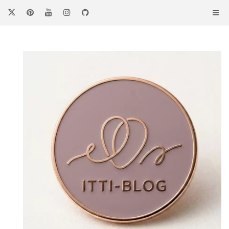
コ
ン
テ
ン
ツ
へ
ス
キ
ッ
プ