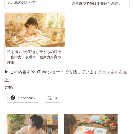
ンと親の関わり方
造形遊びで伸ばす発達と創造力
絵を描くのが好きな子どもの特徴
｜集中力・表現力・観察力が育つ
理由
▶ この内容をYouTubeショートでも話しています
チャンネルを見
る
共有:
Facebook
X