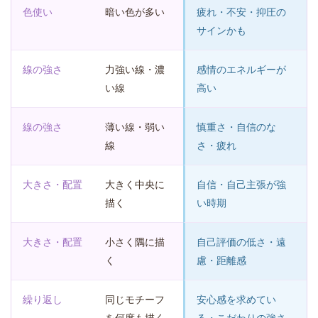
色使い
暗い色が多い
疲れ・不安・抑圧の
サインかも
線の強さ
力強い線・濃
感情のエネルギーが
い線
高い
線の強さ
薄い線・弱い
慎重さ・自信のな
線
さ・疲れ
大きさ・配置
大きく中央に
自信・自己主張が強
描く
い時期
大きさ・配置
小さく隅に描
自己評価の低さ・遠
く
慮・距離感
繰り返し
同じモチーフ
安心感を求めてい