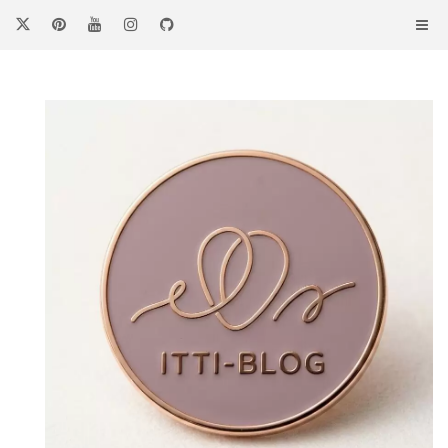
コ
ン
テ
ン
ツ
へ
ス
キ
ッ
プ