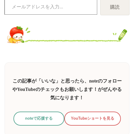
メ
購読
ー
ル
ア
ド
レ
ス
を
入
力...
この記事が「いいな」と思ったら、noteのフォロー
やYouTubeのチェックもお願いします！がぜんやる
気になります！
noteで応援する
YouTubeショートを見る