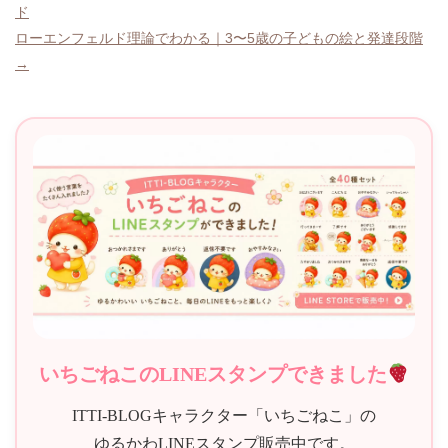
ド
稿
ローエンフェルド理論でわかる｜3〜5歳の子どもの絵と発達段階
ナ
→
ビ
ゲ
ー
シ
ョ
ン
いちごねこのLINEスタンプできました
ITTI-BLOGキャラクター「いちごねこ」の
ゆるかわLINEスタンプ販売中です。