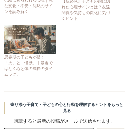
の絵にあらわれる心理｜急
【親必見】子どもの絵に隠
な変化・不安・沈黙のサイ
れた心理サインとは？友達
ンを読み解く
関係や気持ちの変化に気づ
くヒント
思春期の子どもが描く
「火」と「怪獣」｜暴走で
はなく心と体の成長のタイ
ムラグ。
寄り添う子育て・子どもの心と行動を理解するヒントをもっと
見る
購読すると最新の投稿がメールで送信されます。