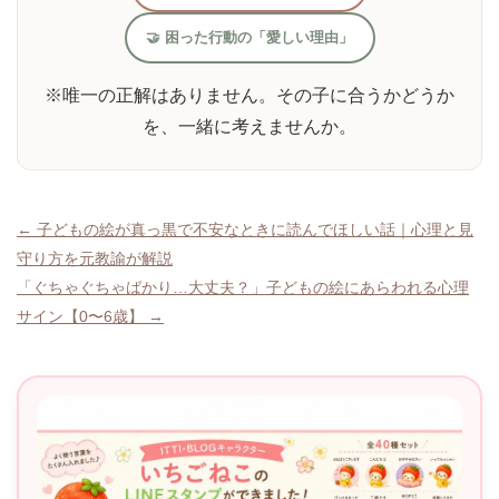
🤝 困った行動の「愛しい理由」
※唯一の正解はありません。その子に合うかどうか
を、一緒に考えませんか。
投
← 子どもの絵が真っ黒で不安なときに読んでほしい話｜心理と見
守り方を元教諭が解説
稿
「ぐちゃぐちゃばかり…大丈夫？」子どもの絵にあらわれる心理
ナ
サイン【0〜6歳】 →
ビ
ゲ
ー
シ
ョ