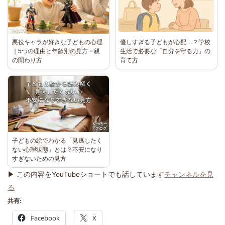
悪役キャラが好きな子どもの心理
優しすぎる子どもが心配…？学校
｜5つの理由と年齢別の見方・親
生活で必要な「自分を守る力」の
の関わり方
育て方
子どもの絵でわかる「見逃したく
ない心理状態」とは？不安になり
すぎないための見方
▶ この内容をYouTubeショートでも話しています
チャンネルを見
る
共有:
Facebook
X