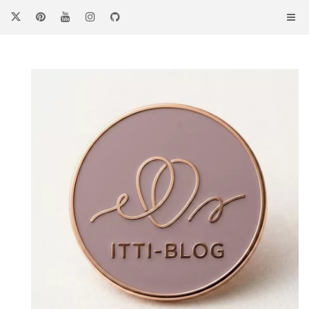
コ
ン
テ
ン
ツ
へ
ス
キ
ッ
プ