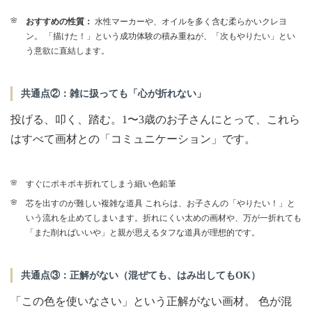
おすすめの性質：
水性マーカーや、オイルを多く含む柔らかいクレヨ
ン。 「描けた！」という成功体験の積み重ねが、「次もやりたい」とい
う意欲に直結します。
共通点②：雑に扱っても「心が折れない」
投げる、叩く、踏む。1〜3歳のお子さんにとって、これら
はすべて画材との「コミュニケーション」です。
すぐにポキポキ折れてしまう細い色鉛筆
芯を出すのが難しい複雑な道具 これらは、お子さんの「やりたい！」と
いう流れを止めてしまいます。折れにくい太めの画材や、万が一折れても
「また削ればいいや」と親が思えるタフな道具が理想的です。
共通点③：正解がない（混ぜても、はみ出してもOK）
「この色を使いなさい」という正解がない画材。 色が混