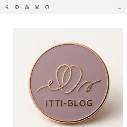
コ
ン
テ
ン
ツ
へ
ス
キ
ッ
プ