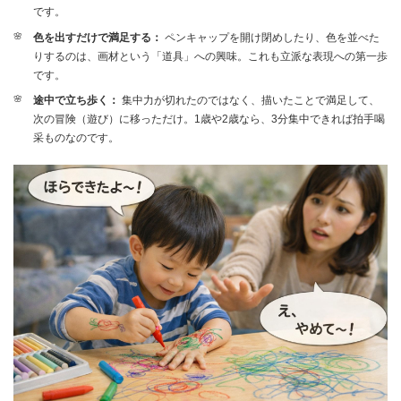
です。
色を出すだけで満足する：
ペンキャップを開け閉めしたり、色を並べた
りするのは、画材という「道具」への興味。これも立派な表現への第一歩
です。
途中で立ち歩く：
集中力が切れたのではなく、描いたことで満足して、
次の冒険（遊び）に移っただけ。1歳や2歳なら、3分集中できれば拍手喝
采ものなのです。