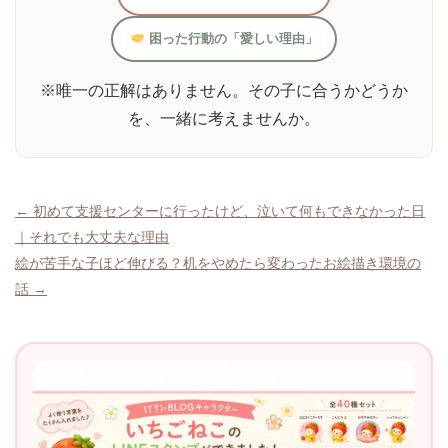
困った行動の「愛しい理由」
※唯一の正解はありません。その子に合うかどうか
を、一緒に考えませんか。
投
← 初めて支援センターに行ったけど、泣いて何もできなかった日
｜それでも大丈夫な理由
稿
絵が苦手な子ほど伸びる？机をやめたら変わったお絵描き環境の
ナ
話 →
ビ
ゲ
ー
シ
ョ