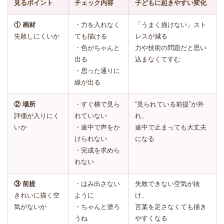
見るポイント
チェック内容
子どもに起きやすい変化
① 画材
・力を入れなく
「うまく描けない」スト
失敗しにくいか
ても描ける
レスが減る
・色がちゃんと
力や技術の問題だと思い
出る
込まなくてすむ
・思った通りに
線が出る
② 場所
・すぐ横で見ら
“見られている前提”が外
評価が入りにく
れていない
れ、
いか
・途中で声をか
途中で止まっても大丈夫
けられない
になる
・完成を求めら
れない
③ 前提
・はみ出さない
失敗できない空気が抜
きれいに描く空
ように
け、
気がないか
・ちゃんと塗ろ
言葉を足さなくても描き
うね
やすくなる