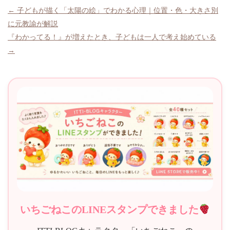
投
← 子どもが描く「太陽の絵」でわかる心理｜位置・色・大きさ別
に元教諭が解説
稿
『わかってる！』が増えたとき、子どもは一人で考え始めている
ナ
→
ビ
ゲ
ー
シ
ョ
ン
いちごねこのLINEスタンプできました