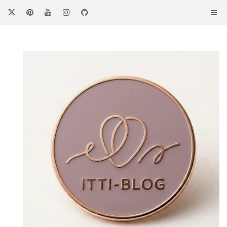
コ
ン
テ
ン
ツ
へ
ス
キ
ッ
プ