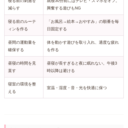
寝る前の刺激を
就寝30分前にはテレビ・スマホをオフ。
減らす
興奮する遊びもNG
寝る前のルーテ
「お風呂→絵本→おやすみ」の順番を毎
ィンを作る
日固定する
昼間の運動量を
体を動かす遊びを取り入れ、適度な疲れ
確保する
を作る
昼寝の時間を見
昼寝が長すぎると夜に眠れない。午後3
直す
時以降は避ける
寝室の環境を整
室温・湿度・音・光を快適に保つ
える