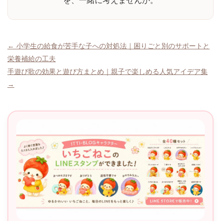
を、一緒に考えませんか。
投
← 小学生の給食が苦手な子への対処法｜困りごと別のサポートと
栄養補給の工夫
稿
手遊び歌の効果と遊び方まとめ｜親子で楽しめる人気アイデア集
ナ
→
ビ
ゲ
ー
シ
ョ
ン