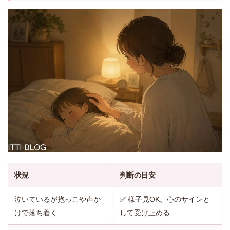
状況
判断の目安
泣いているが抱っこや声か
✅ 様子見OK。心のサインと
けで落ち着く
して受け止める