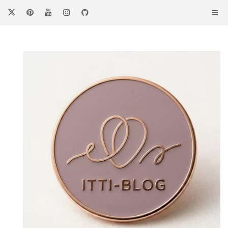
コ
ン
テ
ン
ツ
へ
ス
キ
ッ
プ