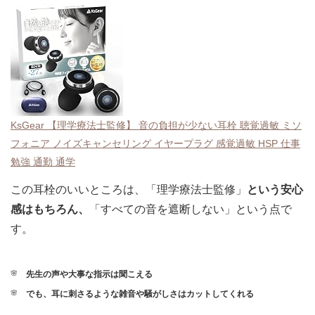
KsGear 【理学療法士監修】 音の負担が少ない耳栓 聴覚過敏 ミソ
フォニア ノイズキャンセリング イヤープラグ 感覚過敏 HSP 仕事
勉強 通勤 通学
この耳栓のいいところは、「理学療法士監修」
という安心
感はもちろん、
「すべての音を遮断しない」という点で
す。
先生の声や大事な指示は聞こえる
でも、耳に刺さるような雑音や騒がしさはカットしてくれる