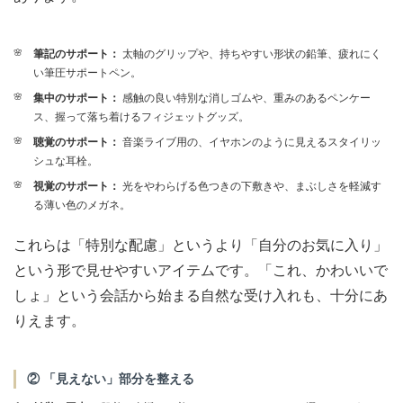
筆記のサポート：
太軸のグリップや、持ちやすい形状の鉛筆、疲れにく
い筆圧サポートペン。
集中のサポート：
感触の良い特別な消しゴムや、重みのあるペンケー
ス、握って落ち着けるフィジェットグッズ。
聴覚のサポート：
音楽ライブ用の、イヤホンのように見えるスタイリッ
シュな耳栓。
視覚のサポート：
光をやわらげる色つきの下敷きや、まぶしさを軽減す
る薄い色のメガネ。
これらは「特別な配慮」というより「自分のお気に入り」
という形で見せやすいアイテムです。「これ、かわいいで
しょ」という会話から始まる自然な受け入れも、十分にあ
りえます。
② 「見えない」部分を整える