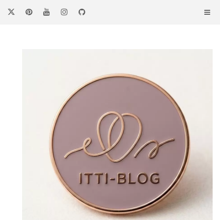
コ
ン
テ
ン
ツ
へ
ス
キ
ッ
プ