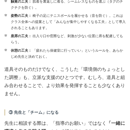
触覚の工夫：
肌着を裏返しに着る、シームレスなものを選ぶ（タグのチ
クチクを防ぐ）。
姿勢の工夫：
椅子の足にテニスボールを履かせる（音を防ぐ）。これは
クラス全体への提案として「みんなが集中しやすくなる工夫」として導入
されることもあります。
座席の工夫：
出入り口や窓際など、刺激が少ない位置に席を配慮しても
らう。
休憩の工夫：
「疲れたら保健室に行っていい」というルールを、あらか
じめ先生と決めておく。
道具そのものだけでなく、こうした「環境側のちょっとし
た調整」も、立派な支援のひとつです。むしろ、道具と組
み合わせることで、より効果を発揮することも少なくあり
ません。
③ 先生と「チーム」になる
先生に相談する際は、「指導のお願い」ではなく
「一緒に