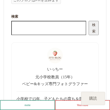
検索
検
索
いっちー
元小学校教員（15年）
ベビー&キッズ専門フォトグラファー
購読
小学校で15年、子どもたちの育ちを間近で
見てきました。その経験から、ベビー&キ
note
YouTube