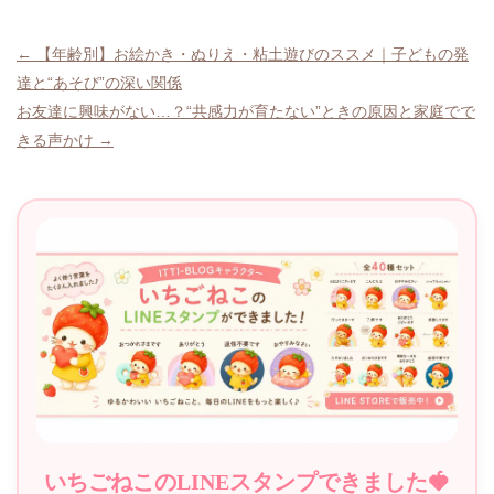
投
← 【年齢別】お絵かき・ぬりえ・粘土遊びのススメ｜子どもの発
達と“あそび”の深い関係
稿
お友達に興味がない…？“共感力が育たない”ときの原因と家庭でで
ナ
きる声かけ →
ビ
ゲ
ー
シ
ョ
ン
いちごねこのLINEスタンプできました🍓