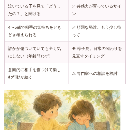
泣いている子を見て「どうし
✅ 共感力が育っているサイ
たの？」と聞ける
ン
4〜5歳で相手の気持ちをとき
✅ 順調な発達。もう少し待
どき考えられる
って
誰かが傷ついていても全く気
🔶 様子見。日常の関わりを
にしない（年齢問わず）
見直すタイミング
意図的に相手を傷つけて楽し
⚠️ 専門家への相談を検討
む行動が続く