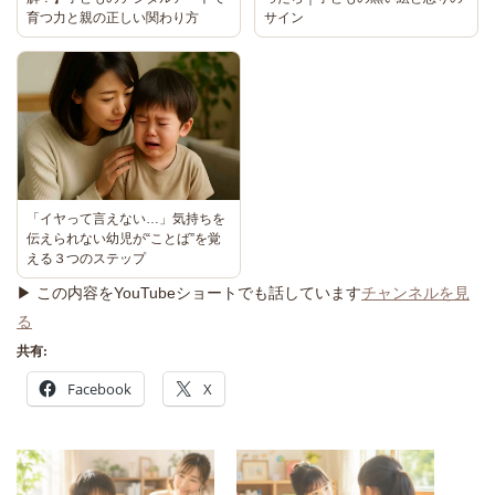
サイン
育つ力と親の正しい関わり方
「イヤって言えない…」気持ちを
伝えられない幼児が“ことば”を覚
える３つのステップ
▶ この内容をYouTubeショートでも話しています
チャンネルを見
る
共有:
Facebook
X