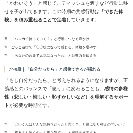
「かわいそう」と感じて、ティッシュを渡すなど行動に移
せる子が出てきます。この時期の共感行動は
「できた体
験」を積み重ねることで定着
していきます。
「ハンカチ持っていく？」と行動につなぐ声かけ
ごっこ遊びで「〇〇役になって感じる」体験を増やす
「あなたの言葉で元気になったね」と影響力を伝える
7〜8歳｜「自分だったら」と想像できるが揺れる
「もし自分だったら」と考えられるようになりますが、正
義感とのバランスで「怒り」に変わることも。
感情の多様
性（悲しい・悔しい・恥ずかしいなど）を理解するサポー
ト
が必要な時期です。
「〇〇くんはどんな気持ちだったと思う？」と視点切り替えの問いかけ
「怒るのも泣くのも大事な気持ち」と感情を肯定する