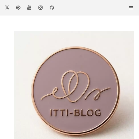
コ
ン
テ
ン
ツ
へ
ス
キ
ッ
プ