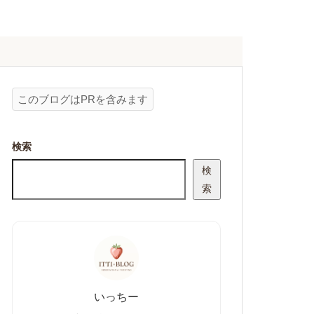
このブログはPRを含みます
検索
検
索
いっちー