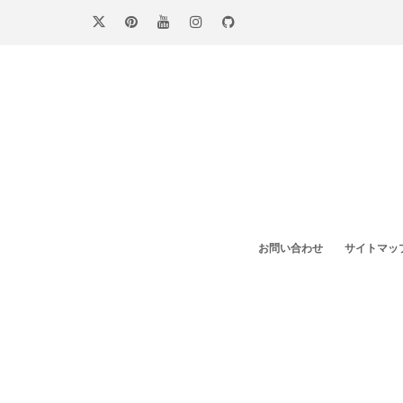
コ
ン
テ
ン
ツ
へ
ス
キ
ッ
プ
お問い合わせ
サイトマッ