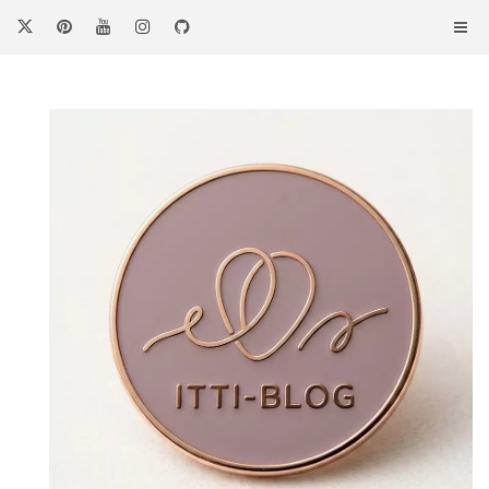
コ
ン
テ
ン
ツ
へ
ス
キ
ッ
プ