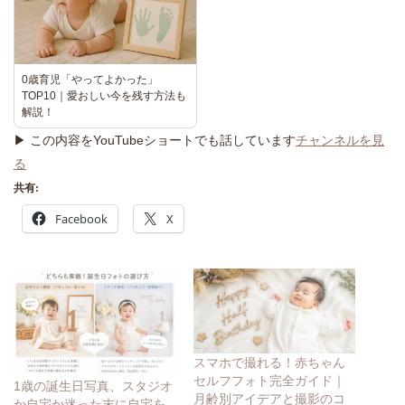
0歳育児「やってよかった」
TOP10｜愛おしい今を残す方法も
解説！
▶ この内容をYouTubeショートでも話しています
チャンネルを見
る
共有:
Facebook
X
スマホで撮れる！赤ちゃん
セルフフォト完全ガイド｜
1歳の誕生日写真、スタジオ
月齢別アイデアと撮影のコ
か自宅か迷った末に自宅を