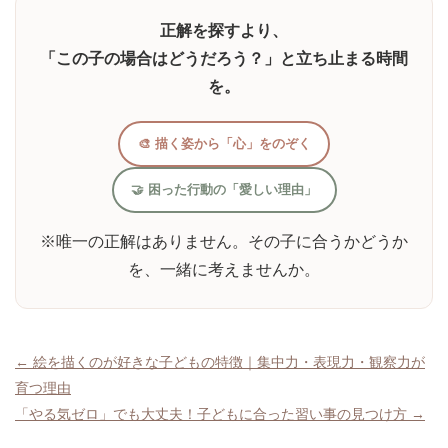
正解を探すより、
「この子の場合はどうだろう？」と立ち止まる時間
を。
🎨 描く姿から「心」をのぞく
🤝 困った行動の「愛しい理由」
※唯一の正解はありません。その子に合うかどうか
を、一緒に考えませんか。
投
← 絵を描くのが好きな子どもの特徴｜集中力・表現力・観察力が
育つ理由
稿
「やる気ゼロ」でも大丈夫！子どもに合った習い事の見つけ方 →
ナ